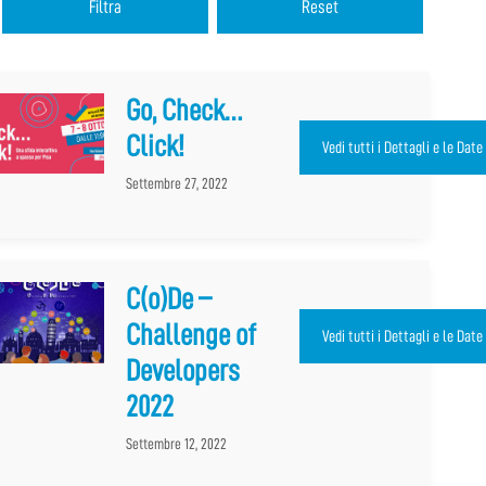
Go, Check…
Click!
e Date
Vedi tutti i Dettagli e le Date
Settembre 27, 2022
C(o)De –
Challenge of
Vedi tutti i Dettagli e le Date
Developers
2022
Settembre 12, 2022