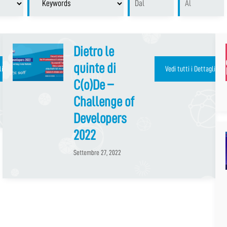
Dietro le
quinte di
li e le Date
Vedi tutti i Dettagli e l
C(o)De –
Challenge of
Developers
2022
Settembre 27, 2022