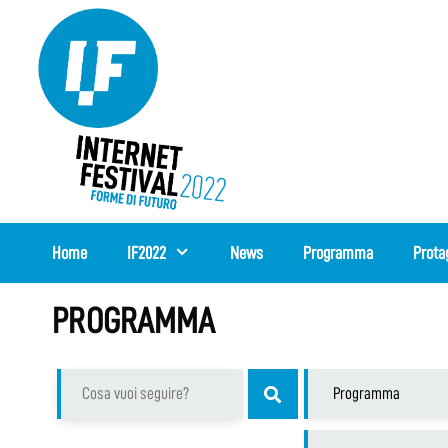
Vai
al
contenuto
Home
IF2022
News
Programma
Prota
PROGRAMMA