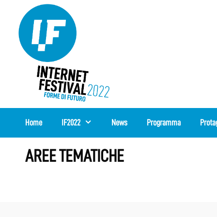
Vai
al
contenuto
Home
IF2022
News
Programma
Prota
AREE TEMATICHE