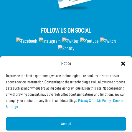
FOLLOW US ON SOCIAL
Notice
Partecipa al Questionario
To provide the best experiences, we use technologies like cookies to store and/or
access device information. Consenting to these technologies will allow us to process
data such as anonymous browsing behavior or unique IDs on this site. Not consenting
Subscribe to the Newsletter
or withdrawing consent, may adversely affect certain features and functions. You can
change your choices at any time in cookie settings.
Privacy & Cookie Policy
|
Cookie
Settings
SHARE THIS PAGE!
Facebook
Twitter
Email
Accept