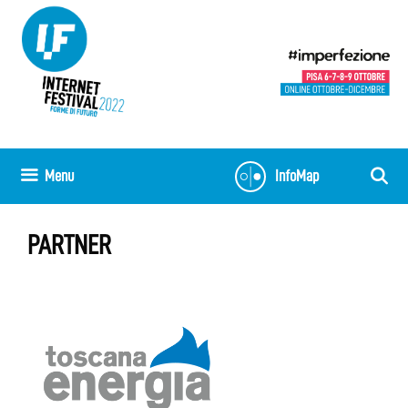
Skip
to
content
Menu
InfoMap
PARTNER