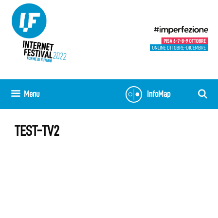
Vai
al
contenuto
Menu
InfoMap
TEST-TV2