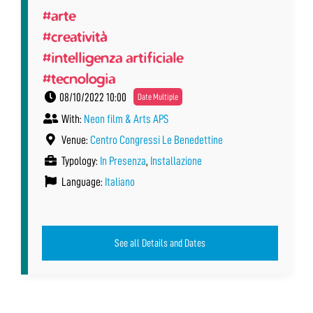
#arte
#creatività
#intelligenza artificiale
#tecnologia
08/10/2022 10:00
Date Multiple
With:
Neon film & Arts APS
Venue:
Centro Congressi Le Benedettine
Typology:
In Presenza
,
Installazione
Language:
Italiano
See all Details and Dates