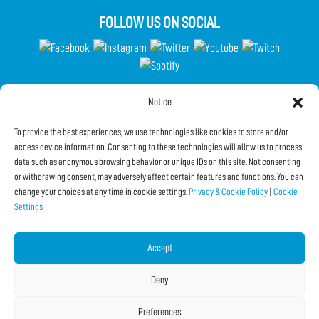
FOLLOW US ON SOCIAL
Notice
Partecipa al Questionario
To provide the best experiences, we use technologies like cookies to store and/or
access device information. Consenting to these technologies will allow us to process
data such as anonymous browsing behavior or unique IDs on this site. Not consenting
Subscribe to the Newsletter
or withdrawing consent, may adversely affect certain features and functions. You can
change your choices at any time in cookie settings.
Privacy & Cookie Policy
|
Cookie
Settings
SHARE THIS PAGE!
Facebook
Twitter
Email
Accept
Deny
Preferences
Copyright © 2026 IF2022 |
Credits
La Jetée
|
Privacy & Cookie Policy
|
Cookie Settings
|