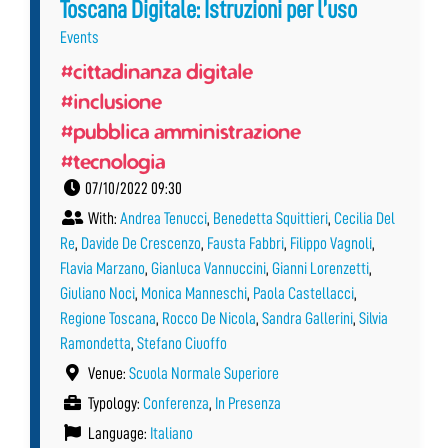
Toscana Digitale: Istruzioni per l’uso
Events
#cittadinanza digitale
#inclusione
#pubblica amministrazione
#tecnologia
07/10/2022 09:30
With:
Andrea Tenucci
,
Benedetta Squittieri
,
Cecilia Del
Re
,
Davide De Crescenzo
,
Fausta Fabbri
,
Filippo Vagnoli
,
Flavia Marzano
,
Gianluca Vannuccini
,
Gianni Lorenzetti
,
Giuliano Noci
,
Monica Manneschi
,
Paola Castellacci
,
Regione Toscana
,
Rocco De Nicola
,
Sandra Gallerini
,
Silvia
Ramondetta
,
Stefano Ciuoffo
Venue:
Scuola Normale Superiore
Typology:
Conferenza
,
In Presenza
Language:
Italiano