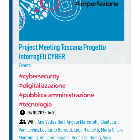
Project Meeting Toscana Progetto
InterregEU CYBER
Events
#cybersecurity
#digitalizzazione
#pubblica amministrazione
#tecnologia
06/10/2022 16:30
With:
Ana Valles Bori
,
Angelo Marcotulli
,
Gianluca
Vannuccini
,
Leonardo Borselli
,
Luca Nicoletti
,
Maria Chiara
Montomoli
,
Regione Toscana
,
Rocco De Nicola
,
Sara