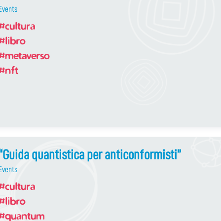
Events
#cultura
#libro
#metaverso
#nft
“Guida quantistica per anticonformisti”
Events
#cultura
#libro
#quantum