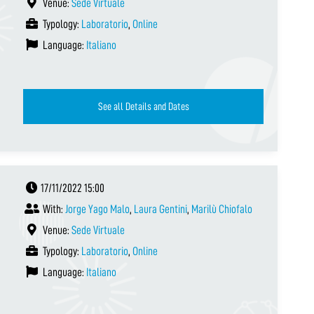
Venue:
Sede Virtuale
Typology:
Laboratorio
,
Online
Language:
Italiano
See all Details and Dates
17/11/2022 15:00
With:
Jorge Yago Malo
,
Laura Gentini
,
Marilù Chiofalo
Venue:
Sede Virtuale
Typology:
Laboratorio
,
Online
Language:
Italiano