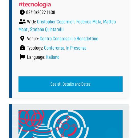
#tecnologia
08/10/2022 11:30
With:
Cristopher Cepernich
,
Federica Meta
,
Matteo
Monti
,
Stefano Quintarelli
Venue:
Centro Congressi Le Benedettine
Typology:
Conferenza
,
In Presenza
Language:
Italiano
See all Details and Dates