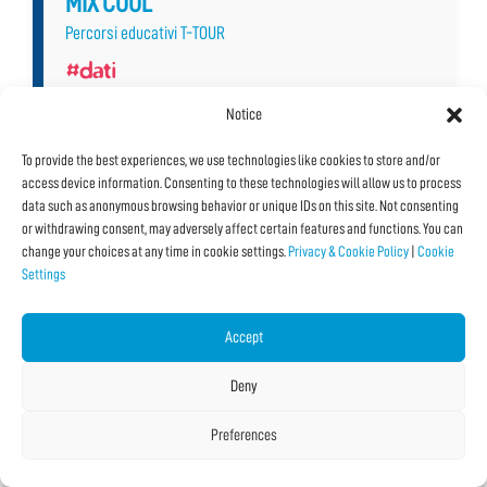
MIX’COOL
Percorsi educativi T-TOUR
#dati
#informazione
Notice
#tecnologia
To provide the best experiences, we use technologies like cookies to store and/or
15/11/2022 09:00
Date Multiple
access device information. Consenting to these technologies will allow us to process
With:
MIX Srl
data such as anonymous browsing behavior or unique IDs on this site. Not consenting
or withdrawing consent, may adversely affect certain features and functions. You can
Venue:
Sede Virtuale
change your choices at any time in cookie settings.
Privacy & Cookie Policy
|
Cookie
Typology:
Conferenza
,
Online
Settings
Language:
Italiano
Accept
Deny
See all Details and Dates
Preferences