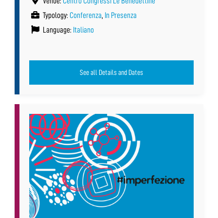
Venue:
Centro Congressi Le Benedettine
Typology:
Conferenza
,
In Presenza
Language:
Italiano
See all Details and Dates