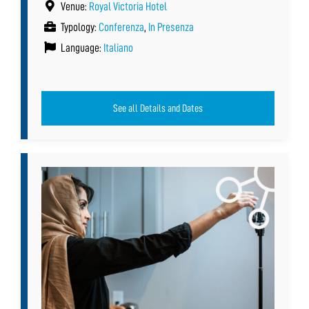
Venue:
Royal Victoria Hotel
Typology:
Conferenza
,
In Presenza
Language:
Italiano
See all Details and Dates