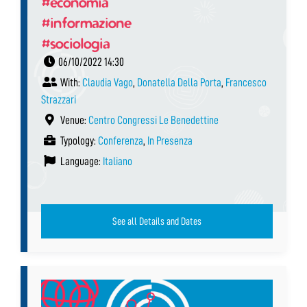
#economia
#informazione
#sociologia
06/10/2022 14:30
With:
Claudia Vago
,
Donatella Della Porta
,
Francesco
Strazzari
Venue:
Centro Congressi Le Benedettine
Typology:
Conferenza
,
In Presenza
Language:
Italiano
See all Details and Dates