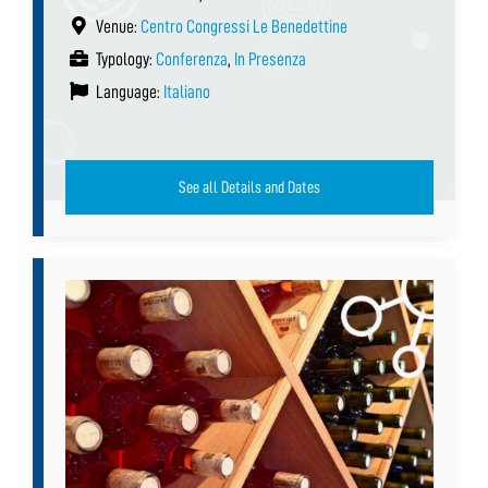
Venue:
Centro Congressi Le Benedettine
Typology:
Conferenza
,
In Presenza
Language:
Italiano
See all Details and Dates