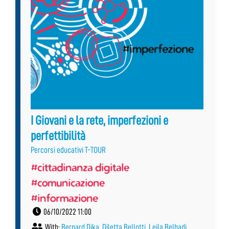
I Giovani e la rete, imperfezioni e
perfettibilità
Percorsi educativi T-TOUR
#cittadinanza digitale
#comunicazione
#informazione
06/10/2022 11:00
With:
Bernard Dika
,
Diletta Bellotti
,
Leila Belhadj