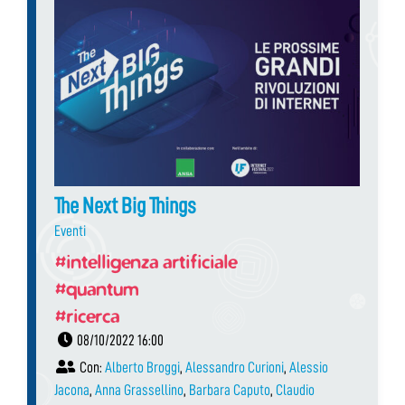
The Next Big Things
Eventi
#intelligenza artificiale
#quantum
#ricerca
08/10/2022 16:00
Con:
Alberto Broggi
,
Alessandro Curioni
,
Alessio
Jacona
,
Anna Grassellino
,
Barbara Caputo
,
Claudio