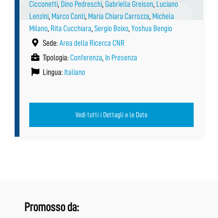
Cicconetti
,
Dino Pedreschi
,
Gabriella Greison
,
Luciano
Lenzini
,
Marco Conti
,
Maria Chiara Carrozza
,
Michela
Milano
,
Rita Cucchiara
,
Sergio Boixo
,
Yoshua Bengio
Sede:
Area della Ricerca CNR
Tipologia:
Conferenza
,
In Presenza
Lingua:
Italiano
Vedi tutti i Dettagli e le Date
Promosso da: