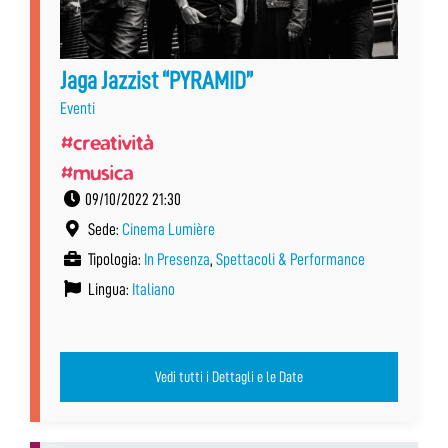
Jaga Jazzist “PYRAMID”
Eventi
#creatività
#musica
09/10/2022 21:30
Sede:
Cinema Lumière
Tipologia:
In Presenza
,
Spettacoli & Performance
Lingua:
Italiano
Vedi tutti i Dettagli e le Date