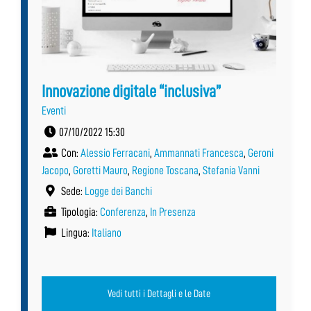
Innovazione digitale “inclusiva”
Eventi
07/10/2022 15:30
Con:
Alessio Ferracani
,
Ammannati Francesca
,
Geroni
Jacopo
,
Goretti Mauro
,
Regione Toscana
,
Stefania Vanni
Sede:
Logge dei Banchi
Tipologia:
Conferenza
,
In Presenza
Lingua:
Italiano
Vedi tutti i Dettagli e le Date