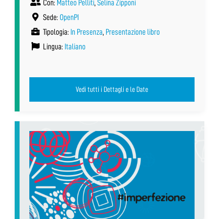
Con:
Matteo Pelliti
,
Selina Zipponi
Sede:
OpenPI
Tipologia:
In Presenza
,
Presentazione libro
Lingua:
Italiano
Vedi tutti i Dettagli e le Date