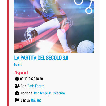
LA PARTITA DEL SECOLO 3.0
Eventi
#sport
03/10/2022 18:30
Con:
Dario Focardi
Tipologia:
Challenge
,
In Presenza
Lingua:
Italiano