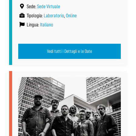
Sede:
Sede Virtuale
Tipologia:
Laboratorio
,
Online
Lingua:
Italiano
Vedi tutti i Dettagli e le Date