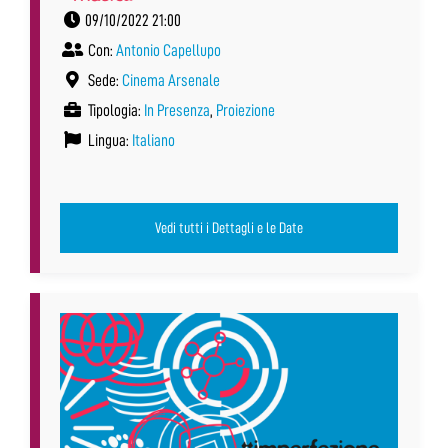
09/10/2022 21:00
Con:
Antonio Capellupo
Sede:
Cinema Arsenale
Tipologia:
In Presenza
,
Proiezione
Lingua:
Italiano
Vedi tutti i Dettagli e le Date