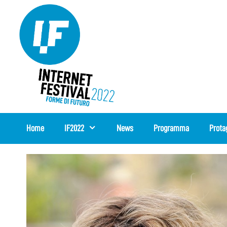
Vai
al
contenuto
Home
IF2022
News
Programma
Prota