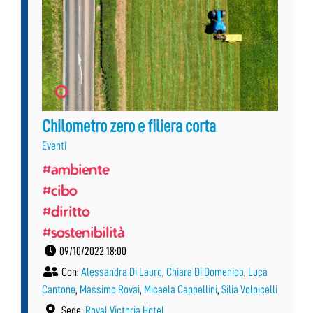
Chilometro zero e filiera corta
Eventi
#ambiente
#cibo
#diritto
#sostenibilità
09/10/2022 18:00
Con:
Alessandra Di Lauro
,
Chiara Di Domenico
,
Luca
Cantone
,
Massimo Rovai
,
Micaela Cappellini
,
Silia Volpicelli
Sede:
Royal Victoria Hotel