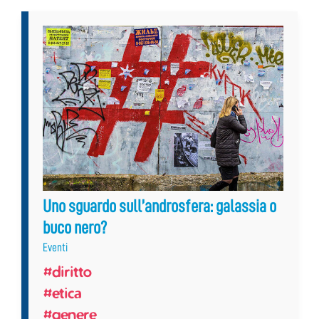
Uno sguardo sull’androsfera: galassia o
buco nero?
Eventi
#diritto
#etica
#genere