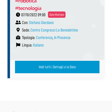
#robotica
#tecnologia
07/10/2022 09:00
Date Multiple
Con:
Stefano Giordano
Sede:
Centro Congressi Le Benedettine
Tipologia:
Conferenza
,
In Presenza
Lingua:
Italiano
Vedi tutti i Dettagli e le Date