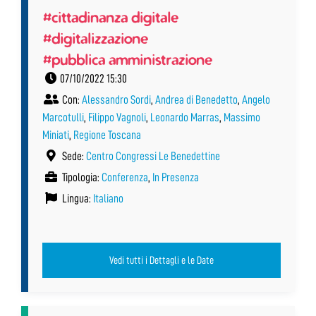
#cittadinanza digitale
#digitalizzazione
#pubblica amministrazione
07/10/2022 15:30
Con:
Alessandro Sordi
,
Andrea di Benedetto
,
Angelo
Marcotulli
,
Filippo Vagnoli
,
Leonardo Marras
,
Massimo
Miniati
,
Regione Toscana
Sede:
Centro Congressi Le Benedettine
Tipologia:
Conferenza
,
In Presenza
Lingua:
Italiano
Vedi tutti i Dettagli e le Date