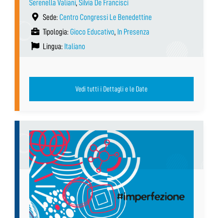
Serenella Valiani
,
Silvia De Francisci
Sede:
Centro Congressi Le Benedettine
Tipologia:
Gioco Educativo
,
In Presenza
Lingua:
Italiano
Vedi tutti i Dettagli e le Date