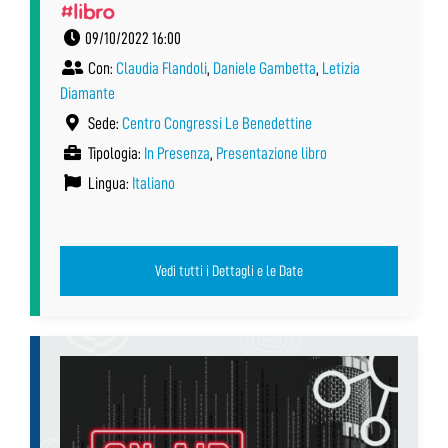
#libro
09/10/2022 16:00
Con:
Claudia Flandoli
,
Daniele Gambetta
,
Letizia
Diamante
Sede:
Centro Congressi Le Benedettine
Tipologia:
In Presenza
,
Presentazione libro
Lingua:
Italiano
Vedi tutti i Dettagli e le Date