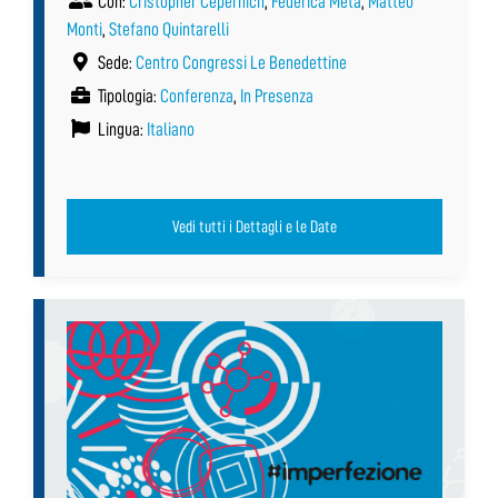
Con:
Cristopher Cepernich
,
Federica Meta
,
Matteo
Monti
,
Stefano Quintarelli
Sede:
Centro Congressi Le Benedettine
Tipologia:
Conferenza
,
In Presenza
Lingua:
Italiano
Vedi tutti i Dettagli e le Date