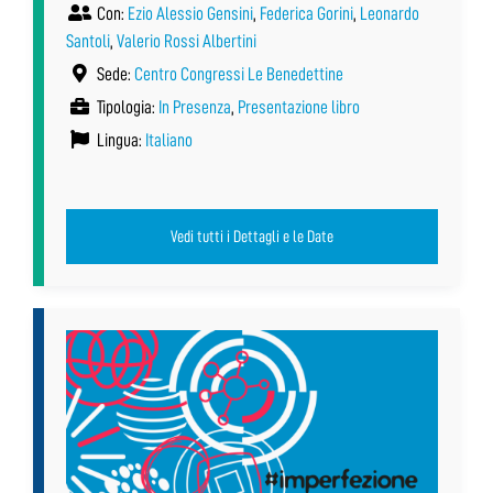
Con:
Ezio Alessio Gensini
,
Federica Gorini
,
Leonardo
Santoli
,
Valerio Rossi Albertini
Sede:
Centro Congressi Le Benedettine
Tipologia:
In Presenza
,
Presentazione libro
Lingua:
Italiano
Vedi tutti i Dettagli e le Date