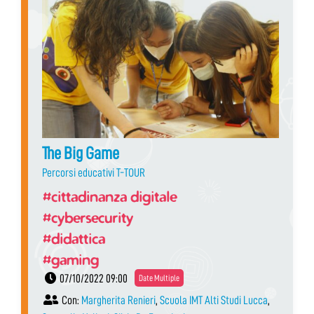
The Big Game
Percorsi educativi T-TOUR
#cittadinanza digitale
#cybersecurity
#didattica
#gaming
07/10/2022 09:00
Date Multiple
Con:
Margherita Renieri
,
Scuola IMT Alti Studi Lucca
,