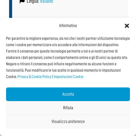
Lingua:
Italiano
Informativa
Vedi tutti i Dettagli e le Date
Per garantire la migliore esperienza, sia noi che i nostri partner utilizziamo tecnologie
come i cookie per memorizzare e/o accedere alle informazioni del dispositivo.
Fornire il consenso per queste tecnologie permette a noi e ai nostri partner di
elaborare i dati personali, come il comportamento online o gli ID unici su questo sito.
Negare o ritirare il consenso può influire negativamente su alcune funzioni e
funzionalità. Puoi modificare le tue scelte in qualsiasi momento in impostazioni
Cookie.
Privacy & Cookie Policy
|
Impostazioni Cookie
Accetta
Rifiuta
Visualizza preferenze