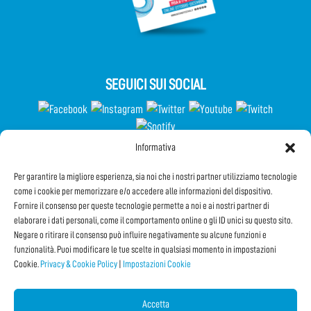
SEGUICI SUI SOCIAL
Informativa
Partecipa al Questionario
Per garantire la migliore esperienza, sia noi che i nostri partner utilizziamo tecnologie
come i cookie per memorizzare e/o accedere alle informazioni del dispositivo.
Fornire il consenso per queste tecnologie permette a noi e ai nostri partner di
elaborare i dati personali, come il comportamento online o gli ID unici su questo sito.
Iscriviti alla Newsletter
Negare o ritirare il consenso può influire negativamente su alcune funzioni e
funzionalità. Puoi modificare le tue scelte in qualsiasi momento in impostazioni
Cookie.
Privacy & Cookie Policy
|
Impostazioni Cookie
CONDIVIDI QUESTA PAGINA!
Facebook
Twitter
Email
Accetta