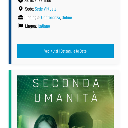
28/10/2022 11:00
Sede:
Sede Virtuale
Tipologia:
Conferenza
,
Online
Lingua:
Italiano
Vedi tutti i Dettagli e le Date