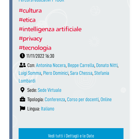
#cultura
#etica
#intelligenza artificiale
#privacy
#tecnologia
11/11/2022 16:30
Con:
Antonina Nocera
,
Beppe Carrella
,
Donato Nitti
,
Luigi Somma
,
Piero Dominici
,
Sara Chessa
,
Stefania
Lombardi
Sede:
Sede Virtuale
Tipologia:
Conferenza
,
Corso per docenti
,
Online
Lingua:
Italiano
Vedi tutti i Dettagli e le Date