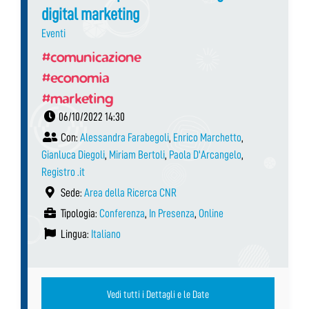
digital marketing
Eventi
#comunicazione
#economia
#marketing
06/10/2022 14:30
Con:
Alessandra Farabegoli
,
Enrico Marchetto
,
Gianluca Diegoli
,
Miriam Bertoli
,
Paola D'Arcangelo
,
Registro .it
Sede:
Area della Ricerca CNR
Tipologia:
Conferenza
,
In Presenza
,
Online
Lingua:
Italiano
Vedi tutti i Dettagli e le Date