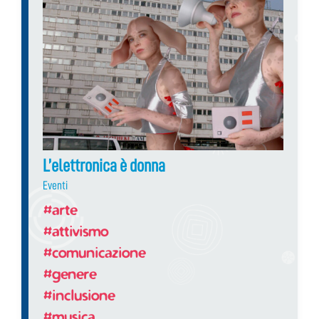
L’elettronica è donna
Eventi
#arte
#attivismo
#comunicazione
#genere
#inclusione
#musica