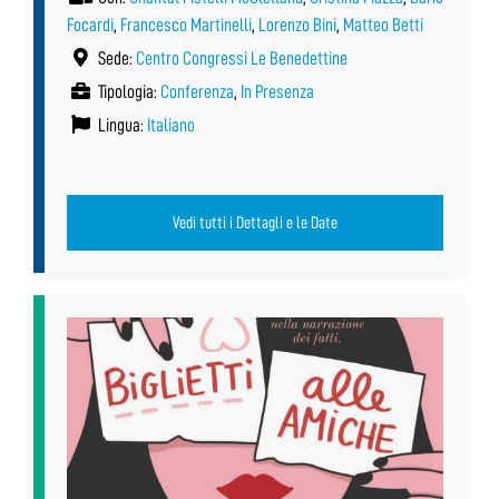
Focardi
,
Francesco Martinelli
,
Lorenzo Bini
,
Matteo Betti
Sede:
Centro Congressi Le Benedettine
Tipologia:
Conferenza
,
In Presenza
Lingua:
Italiano
Vedi tutti i Dettagli e le Date