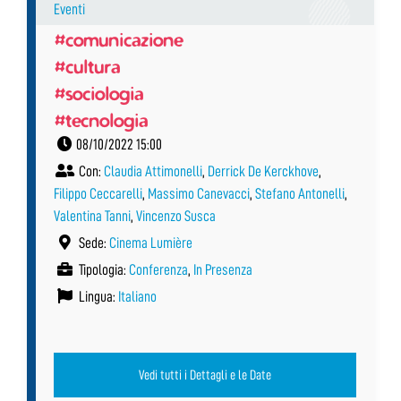
Eventi
#comunicazione
#cultura
#sociologia
#tecnologia
08/10/2022 15:00
Con:
Claudia Attimonelli
,
Derrick De Kerckhove
,
Filippo Ceccarelli
,
Massimo Canevacci
,
Stefano Antonelli
,
Valentina Tanni
,
Vincenzo Susca
Sede:
Cinema Lumière
Tipologia:
Conferenza
,
In Presenza
Lingua:
Italiano
Vedi tutti i Dettagli e le Date