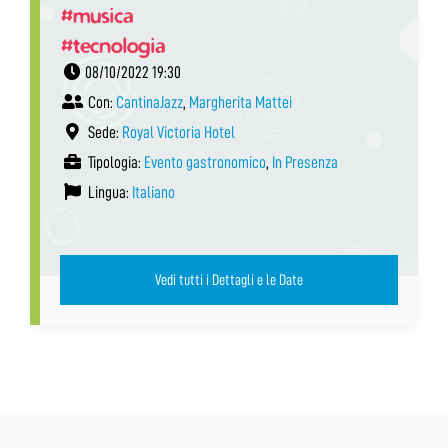
#musica
#tecnologia
08/10/2022 19:30
Con:
CantinaJazz
,
Margherita Mattei
Sede:
Royal Victoria Hotel
Tipologia:
Evento gastronomico
,
In Presenza
Lingua:
Italiano
Vedi tutti i Dettagli e le Date