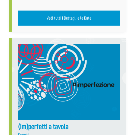
Vedi tutti i Dettagli e le Date
(im)perfetti a tavola