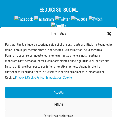
SEGUICI SUI SOCIAL
Informativa
Partecipa al Questionario
Per garantire la migliore esperienza, sia noi che i nostri partner utilizziamo tecnologie
come i cookie per memorizzare e/o accedere alle informazioni del dispositivo.
Fornire il consenso per queste tecnologie permette a noi e ai nostri partner di
elaborare i dati personali, come il comportamento online o gli ID unici su questo sito.
Iscriviti alla Newsletter
Negare o ritirare il consenso può influire negativamente su alcune funzioni e
funzionalità. Puoi modificare le tue scelte in qualsiasi momento in impostazioni
Cookie.
Privacy & Cookie Policy
|
Impostazioni Cookie
CONDIVIDI QUESTA PAGINA!
Facebook
Twitter
Email
Accetta
Rifiuta
Visualizza preferenze