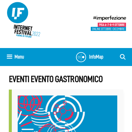
Vai
al
contenuto
Menu
InfoMap
EVENTI EVENTO GASTRONOMICO