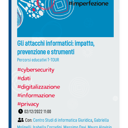
Gli attacchi informatici: impatto,
prevenzione e strumenti
Percorsi educativi T-TOUR
#cybersecurity
#dati
#digitalizzazione
#informazione
#privacy
02/12/2022 11:00
Con:
Centro Studi di informatica Giuridica
,
Gabriella
Molinelli
,
Isabella Corradini
,
Massimo Davi
,
Mauro Alovisio
,