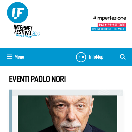
Vai
al
contenuto
Menu
InfoMap
EVENTI PAOLO NORI