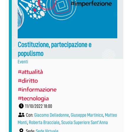
Costituzione, partecipazione e
populismo
Eventi
#attualità
#diritto
#informazione
#tecnologia
11/10/2022 18:00
Con:
Giacomo Delledonne
,
Giuseppe Martinico
,
Matteo
Monti
,
Roberta Bracciale
,
Scuola Superiore Sant'Anna
Sede:
Sede Virtuale