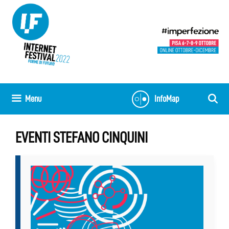
Vai
al
contenuto
Menu
InfoMap
EVENTI STEFANO CINQUINI