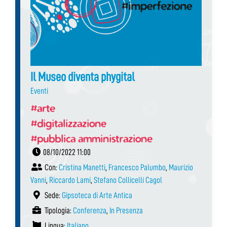
Il Museo diventa phygital
Eventi
#arte
#digitalizzazione
#pubblica amministrazione
08/10/2022 11:00
Con:
Cristina Manetti
,
Francesco Palumbo
,
Maurizio
Vanni
,
Riccardo Lami
,
Stefano Collicelli Cagol
Sede:
Gipsoteca di Arte Antica
Tipologia:
Conferenza
,
In Presenza
Lingua:
Italiano