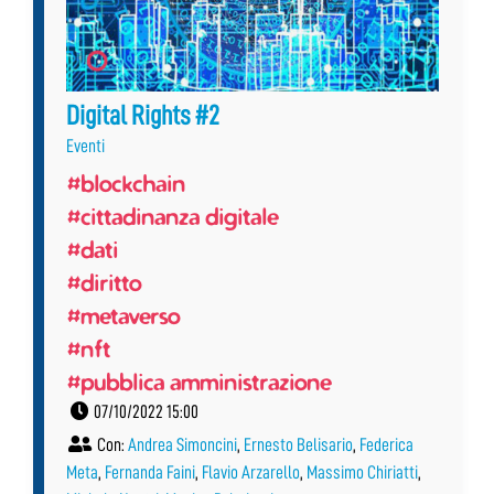
Digital Rights #2
Eventi
#blockchain
#cittadinanza digitale
#dati
#diritto
#metaverso
#nft
#pubblica amministrazione
07/10/2022 15:00
Con:
Andrea Simoncini
,
Ernesto Belisario
,
Federica
Meta
,
Fernanda Faini
,
Flavio Arzarello
,
Massimo Chiriatti
,