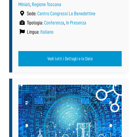
Miniati
,
Regione Toscana
Sede:
Centro Congressi Le Benedettine
Tipologia:
Conferenza
,
In Presenza
Lingua:
Italiano
Vedi tutti i Dettagli e le Date