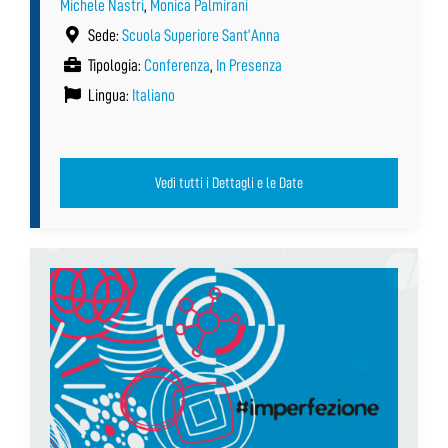
Michele Nastri
,
Monica Palmirani
Sede:
Scuola Superiore Sant’Anna
Tipologia:
Conferenza
,
In Presenza
Lingua:
Italiano
Vedi tutti i Dettagli e le Date