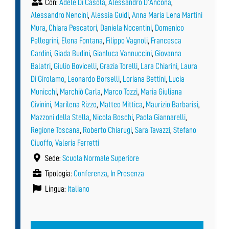
Con:
Adele Di Casola
,
Alessandro D’Ancona
,
Alessandro Nencini
,
Alessia Guidi
,
Anna Maria Lena Martini
Mura
,
Chiara Pescatori
,
Daniela Nocentini
,
Domenico
Pellegrini
,
Elena Fontana
,
Filippo Vagnoli
,
Francesca
Cardini
,
Giada Budini
,
Gianluca Vannuccini
,
Giovanna
Balatri
,
Giulio Bovicelli
,
Grazia Torelli
,
Lara Chiarini
,
Laura
Di Girolamo
,
Leonardo Borselli
,
Loriana Bettini
,
Lucia
Municchi
,
Marchiò Carla
,
Marco Tozzi
,
Maria Giuliana
Civinini
,
Marilena Rizzo
,
Matteo Mittica
,
Maurizio Barbarisi
,
Mazzoni della Stella
,
Nicola Boschi
,
Paola Giannarelli
,
Regione Toscana
,
Roberto Chiarugi
,
Sara Tavazzi
,
Stefano
Ciuoffo
,
Valeria Ferretti
Sede:
Scuola Normale Superiore
Tipologia:
Conferenza
,
In Presenza
Lingua:
Italiano