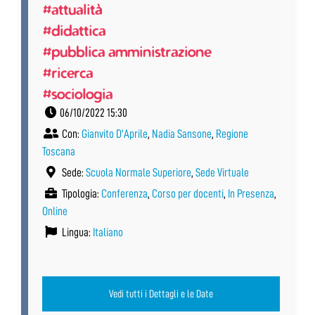
#attualità
#didattica
#pubblica amministrazione
#ricerca
#sociologia
06/10/2022 15:30
Con:
Gianvito D'Aprile
,
Nadia Sansone
,
Regione
Toscana
Sede:
Scuola Normale Superiore
,
Sede Virtuale
Tipologia:
Conferenza
,
Corso per docenti
,
In Presenza
,
Online
Lingua:
Italiano
Vedi tutti i Dettagli e le Date