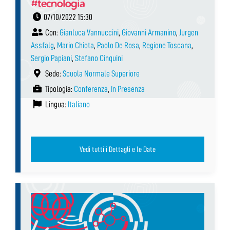
#tecnologia
07/10/2022 15:30
Con:
Gianluca Vannuccini
,
Giovanni Armanino
,
Jurgen
Assfalg
,
Mario Chiota
,
Paolo De Rosa
,
Regione Toscana
,
Sergio Papiani
,
Stefano Cinquini
Sede:
Scuola Normale Superiore
Tipologia:
Conferenza
,
In Presenza
Lingua:
Italiano
Vedi tutti i Dettagli e le Date