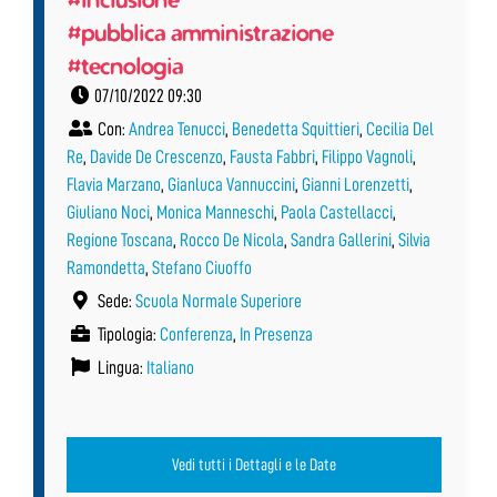
#pubblica amministrazione
#tecnologia
07/10/2022 09:30
Con:
Andrea Tenucci
,
Benedetta Squittieri
,
Cecilia Del
Re
,
Davide De Crescenzo
,
Fausta Fabbri
,
Filippo Vagnoli
,
Flavia Marzano
,
Gianluca Vannuccini
,
Gianni Lorenzetti
,
Giuliano Noci
,
Monica Manneschi
,
Paola Castellacci
,
Regione Toscana
,
Rocco De Nicola
,
Sandra Gallerini
,
Silvia
Ramondetta
,
Stefano Ciuoffo
Sede:
Scuola Normale Superiore
Tipologia:
Conferenza
,
In Presenza
Lingua:
Italiano
Vedi tutti i Dettagli e le Date