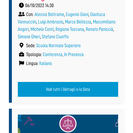
06/10/2022 14:30
Con:
Alessio Beltrame
,
Eugenio Giani
,
Gianluca
Vannuccini
,
Luigi Ambrosio
,
Marco Bellezza
,
Massimiliano
Angori
,
Michele Conti
,
Regione Toscana
,
Renato Paniccià
,
Simone Gheri
,
Stefano Ciuoffo
Sede:
Scuola Normale Superiore
Tipologia:
Conferenza
,
In Presenza
Lingua:
Italiano
Vedi tutti i Dettagli e le Date