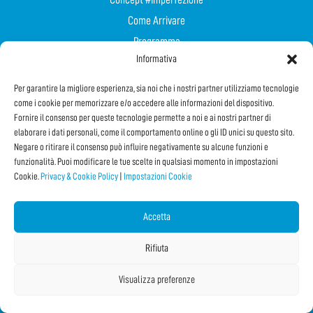
Come Arrivare
Programma
Informativa
Partecipa in Sicurezza
Contatti
Per garantire la migliore esperienza, sia noi che i nostri partner utilizziamo tecnologie
come i cookie per memorizzare e/o accedere alle informazioni del dispositivo.
Fornire il consenso per queste tecnologie permette a noi e ai nostri partner di
SCARICA IL BOOKLET
elaborare i dati personali, come il comportamento online o gli ID unici su questo sito.
Negare o ritirare il consenso può influire negativamente su alcune funzioni e
funzionalità. Puoi modificare le tue scelte in qualsiasi momento in impostazioni
Cookie.
Privacy & Cookie Policy
|
Impostazioni Cookie
Accetta
Rifiuta
Visualizza preferenze