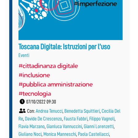
Toscana Digitale: Istruzioni per l’uso
Eventi
#cittadinanza digitale
#inclusione
#pubblica amministrazione
#tecnologia
07/10/2022 09:30
Con:
Andrea Tenucci
,
Benedetta Squittieri
,
Cecilia Del
Re
,
Davide De Crescenzo
,
Fausta Fabbri
,
Filippo Vagnoli
,
Flavia Marzano
,
Gianluca Vannuccini
,
Gianni Lorenzetti
,
Giuliano Noci
,
Monica Manneschi
,
Paola Castellacci
,