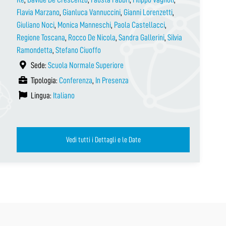
Flavia Marzano
,
Gianluca Vannuccini
,
Gianni Lorenzetti
,
Giuliano Noci
,
Monica Manneschi
,
Paola Castellacci
,
Regione Toscana
,
Rocco De Nicola
,
Sandra Gallerini
,
Silvia
Ramondetta
,
Stefano Ciuoffo
Sede:
Scuola Normale Superiore
Tipologia:
Conferenza
,
In Presenza
Lingua:
Italiano
Vedi tutti i Dettagli e le Date