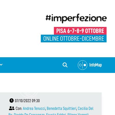
InfoMap
07/10/2022 09:30
Con:
Andrea Tenucci
,
Benedetta Squittieri
,
Cecilia Del
Re
,
Davide De Crescenzo
,
Fausta Fabbri
,
Filippo Vagnoli
,