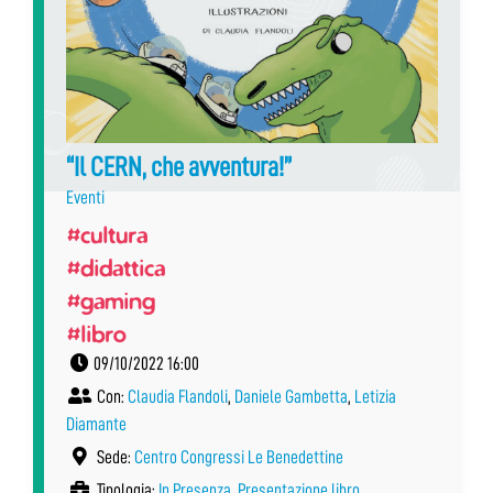
“Il CERN, che avventura!”
Eventi
#cultura
#didattica
#gaming
#libro
09/10/2022 16:00
Con:
Claudia Flandoli
,
Daniele Gambetta
,
Letizia
Diamante
Sede:
Centro Congressi Le Benedettine
Tipologia:
In Presenza
,
Presentazione libro