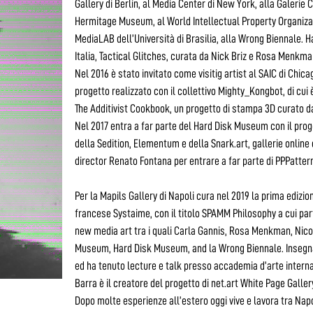
Gallery di Berlin, al Media Center di New York, alla Galerie Ch
Hermitage Museum, al World Intellectual Property Organizati
MediaLAB dell’Università di Brasilia, alla Wrong Biennale. Ha
Italia, Tactical Glitches, curata da Nick Briz e Rosa Menkma
Nel 2016 è stato invitato come visitig artist al SAIC di Chi
progetto realizzato con il collettivo Mighty_Kongbot, di cui
The Additivist Cookbook, un progetto di stampa 3D curato d
Nel 2017 entra a far parte del Hard Disk Museum con il pro
della Sedition, Elementum e della Snark.art, gallerie online 
director Renato Fontana per entrare a far parte di PPPatter
Per la Mapils Gallery di Napoli cura nel 2019 la prima edizio
francese Systaime, con il titolo SPAMM Philosophy a cui parte
new media art tra i quali Carla Gannis, Rosa Menkman, Nico
Museum, Hard Disk Museum, and la Wrong Biennale. Insegna g
ed ha tenuto lecture e talk presso accademia d’arte interna
Barra è il creatore del progetto di net.art White Page Galler
Dopo molte esperienze all’estero oggi vive e lavora tra Napol