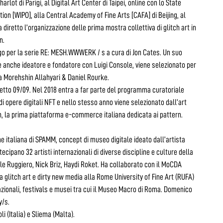
arlot di Parigi, al Digital Art Center di Taipei, online con lo State
on [WIPO], alla Central Academy of Fine Arts [CAFA] di Beijing, al
 diretto l’organizzazione delle prima mostra collettiva di glitch art in
n.
cago per la serie RE: MESH.WWWERK / s a cura di Jon Cates. Un suo
 è anche ideatore e fondatore con Luigi Console, viene selezionato per
a Morehshin Allahyari & Daniel Rourke.
getto 09/09. Nel 2018 entra a far parte del programma curatoriale
di opere digitali NFT e nello stesso anno viene selezionato dall’art
n, la prima piattaforma e-commerce italiana dedicata ai pattern.
ne italiana di SPAMM, concept di museo digitale ideato dall’artista
cipano 32 artisti internazionali di diverse discipline e culture della
le Ruggiero, Nick Briz, Haydi Roket. Ha collaborato con il MoCDA
litch art e dirty new media alla Rome University of Fine Art (RUFA)
zionali, festivals e musei tra cui il Museo Macro di Roma. Domenico
y/s.
i (Italia) e Sliema (Malta).