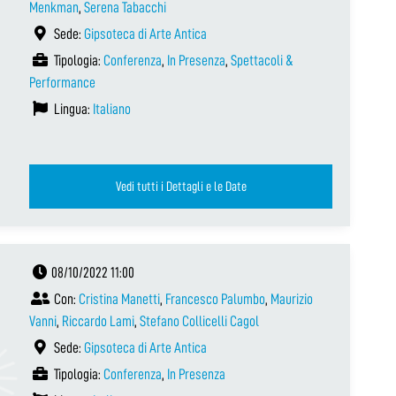
Menkman
,
Serena Tabacchi
Sede:
Gipsoteca di Arte Antica
Tipologia:
Conferenza
,
In Presenza
,
Spettacoli &
Performance
Lingua:
Italiano
Vedi tutti i Dettagli e le Date
08/10/2022 11:00
Con:
Cristina Manetti
,
Francesco Palumbo
,
Maurizio
Vanni
,
Riccardo Lami
,
Stefano Collicelli Cagol
Sede:
Gipsoteca di Arte Antica
Tipologia:
Conferenza
,
In Presenza