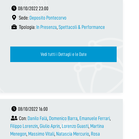
08/10/2022 23:00
Sede:
Deposito Pontecorvo
Tipologia:
In Presenza
,
Spettacoli & Performance
Vedi tutti i Dettagli e le Date
08/10/2022 16:00
Con:
Danilo Falà
,
Domenico Barra
,
Emanuele Ferrari
,
Filippo Lorenzin
,
Giulio Aprin
,
Lorenzo Guasti
,
Martina
Menegon
,
Massimo Vitali
,
Natascia Mercurio
,
Rosa