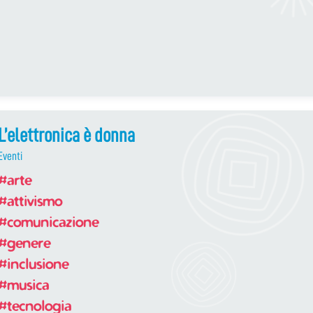
L’elettronica è donna
Eventi
#arte
#attivismo
#comunicazione
#genere
#inclusione
#musica
#tecnologia