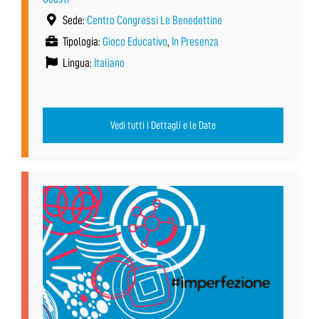
Sede:
Centro Congressi Le Benedettine
Tipologia:
Gioco Educativo
,
In Presenza
Lingua:
Italiano
Vedi tutti i Dettagli e le Date