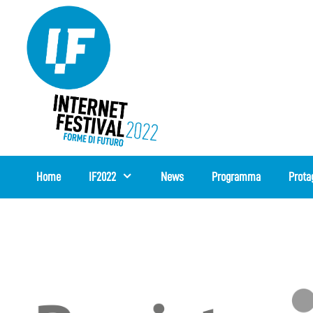
Vai
al
contenuto
Home
IF2022
News
Programma
Prota