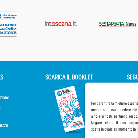
KS
SCARICA IL BOOKLET
SEGU
zione
Per garantire la migliore esperi
e
memorizzare e/o accedere alle i
Parteci
a noi e ai nostri partner di elab
Negare o ritirare il consenso pu
rezza
scelte in qualsiasi momento in 