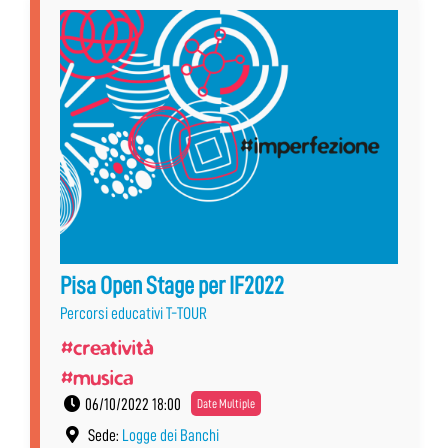
Pisa Open Stage per IF2022
Percorsi educativi T-TOUR
#creatività
#musica
06/10/2022 18:00
Date Multiple
Sede:
Logge dei Banchi