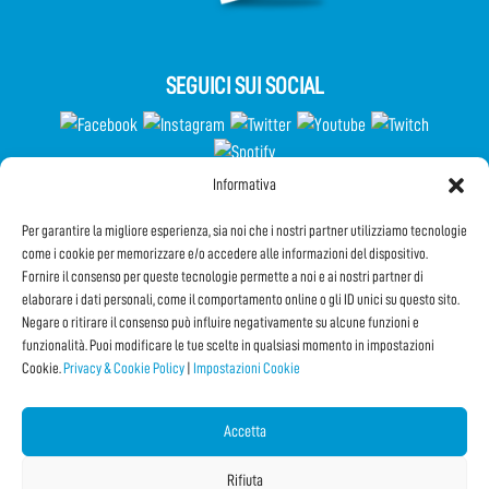
SEGUICI SUI SOCIAL
Informativa
Partecipa al Questionario
Per garantire la migliore esperienza, sia noi che i nostri partner utilizziamo tecnologie
come i cookie per memorizzare e/o accedere alle informazioni del dispositivo.
Fornire il consenso per queste tecnologie permette a noi e ai nostri partner di
elaborare i dati personali, come il comportamento online o gli ID unici su questo sito.
Iscriviti alla Newsletter
Negare o ritirare il consenso può influire negativamente su alcune funzioni e
funzionalità. Puoi modificare le tue scelte in qualsiasi momento in impostazioni
Cookie.
Privacy & Cookie Policy
|
Impostazioni Cookie
CONDIVIDI QUESTA PAGINA!
Facebook
Twitter
Email
Accetta
Rifiuta