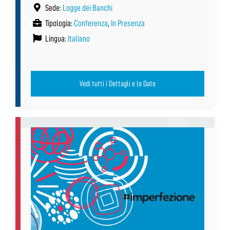
Sede:
Logge dei Banchi
Tipologia:
Conferenza
,
In Presenza
Lingua:
Italiano
Vedi tutti i Dettagli e le Date