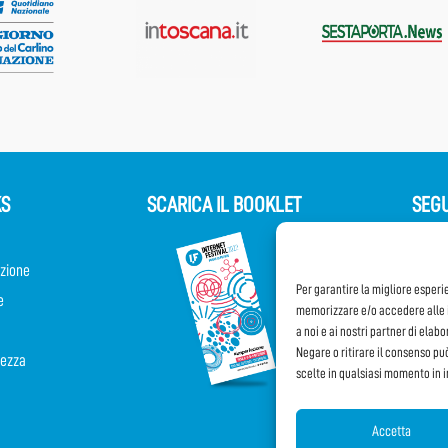
KS
SCARICA IL BOOKLET
SEGU
zione
Per garantire la migliore esperi
e
memorizzare e/o accedere alle i
Parteci
a noi e ai nostri partner di elab
Negare o ritirare il consenso pu
rezza
scelte in qualsiasi momento in 
Accetta