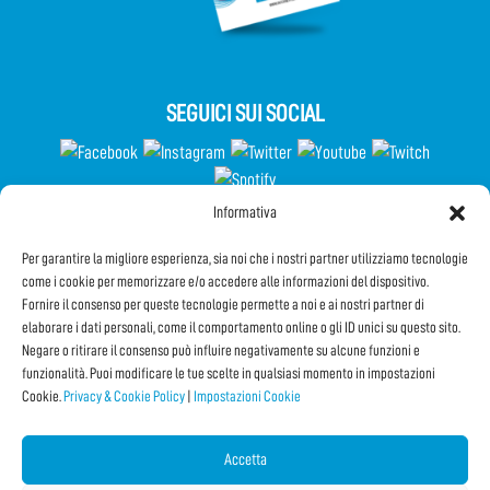
SEGUICI SUI SOCIAL
Informativa
Partecipa al Questionario
Per garantire la migliore esperienza, sia noi che i nostri partner utilizziamo tecnologie
come i cookie per memorizzare e/o accedere alle informazioni del dispositivo.
Fornire il consenso per queste tecnologie permette a noi e ai nostri partner di
elaborare i dati personali, come il comportamento online o gli ID unici su questo sito.
Iscriviti alla Newsletter
Negare o ritirare il consenso può influire negativamente su alcune funzioni e
funzionalità. Puoi modificare le tue scelte in qualsiasi momento in impostazioni
Cookie.
Privacy & Cookie Policy
|
Impostazioni Cookie
CONDIVIDI QUESTA PAGINA!
Facebook
Twitter
Email
Accetta