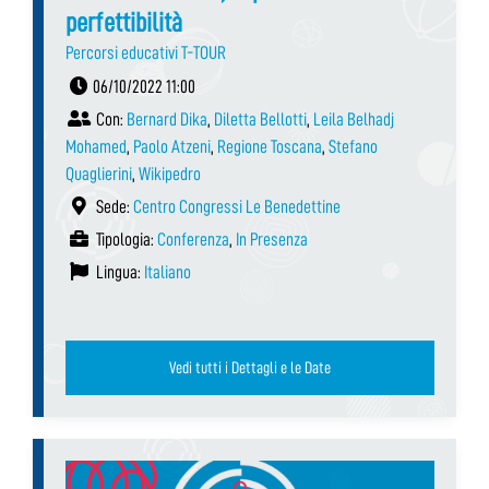
perfettibilità
Percorsi educativi T-TOUR
06/10/2022 11:00
Con:
Bernard Dika
,
Diletta Bellotti
,
Leila Belhadj
Mohamed
,
Paolo Atzeni
,
Regione Toscana
,
Stefano
Quaglierini
,
Wikipedro
Sede:
Centro Congressi Le Benedettine
Tipologia:
Conferenza
,
In Presenza
Lingua:
Italiano
Vedi tutti i Dettagli e le Date