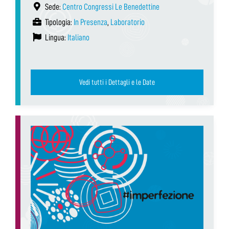
Sede:
Centro Congressi Le Benedettine
Tipologia:
In Presenza
,
Laboratorio
Lingua:
Italiano
Vedi tutti i Dettagli e le Date