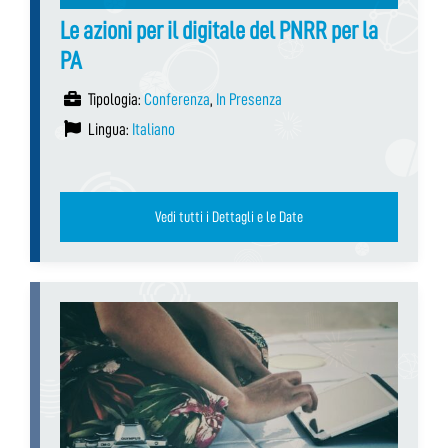
Le azioni per il digitale del PNRR per la
PA
Tipologia:
Conferenza
,
In Presenza
Lingua:
Italiano
Vedi tutti i Dettagli e le Date