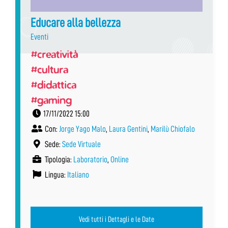
Educare alla bellezza
Eventi
#creatività
#cultura
#didattica
#gaming
17/11/2022 15:00
Con:
Jorge Yago Malo
,
Laura Gentini
,
Marilù Chiofalo
Sede:
Sede Virtuale
Tipologia:
Laboratorio
,
Online
Lingua:
Italiano
Vedi tutti i Dettagli e le Date