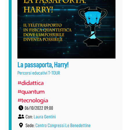
La passaporta, Harry!
Percorsi educativi T-TOUR
#didattica
#quantum
#tecnologia
06/10/2022 09:00
Con:
Laura Gentini
Sede:
Centro Congressi Le Benedettine