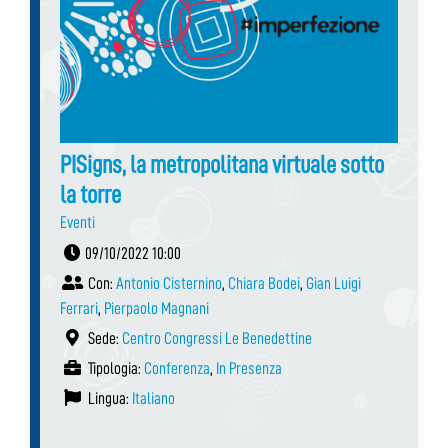
PISigns, la metropolitana virtuale sotto
la torre
Eventi
09/10/2022 10:00
Con:
Antonio Cisternino
,
Chiara Bodei
,
Gian Luigi
Ferrari
,
Pierpaolo Magnani
Sede:
Centro Congressi Le Benedettine
Tipologia:
Conferenza
,
In Presenza
Lingua:
Italiano