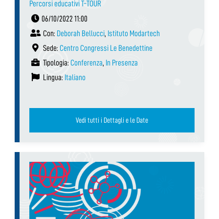
Percorsi educativi T-TOUR
06/10/2022 11:00
Con:
Deborah Bellucci
,
Istituto Modartech
Sede:
Centro Congressi Le Benedettine
Tipologia:
Conferenza
,
In Presenza
Lingua:
Italiano
Vedi tutti i Dettagli e le Date