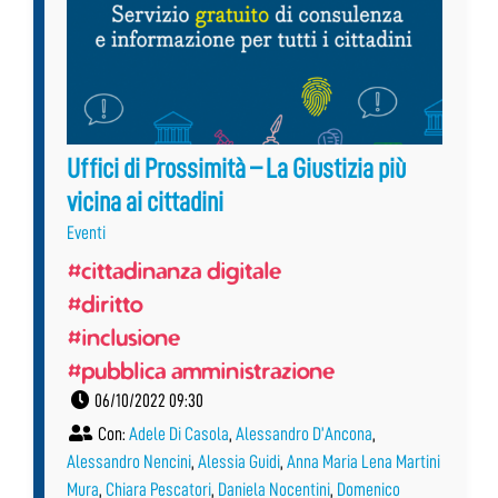
Uffici di Prossimità – La Giustizia più
vicina ai cittadini
Eventi
#cittadinanza digitale
#diritto
#inclusione
#pubblica amministrazione
06/10/2022 09:30
Con:
Adele Di Casola
,
Alessandro D’Ancona
,
Alessandro Nencini
,
Alessia Guidi
,
Anna Maria Lena Martini
Mura
,
Chiara Pescatori
,
Daniela Nocentini
,
Domenico