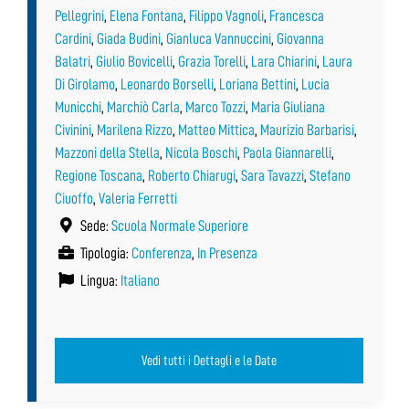
Pellegrini
,
Elena Fontana
,
Filippo Vagnoli
,
Francesca
Cardini
,
Giada Budini
,
Gianluca Vannuccini
,
Giovanna
Balatri
,
Giulio Bovicelli
,
Grazia Torelli
,
Lara Chiarini
,
Laura
Di Girolamo
,
Leonardo Borselli
,
Loriana Bettini
,
Lucia
Municchi
,
Marchiò Carla
,
Marco Tozzi
,
Maria Giuliana
Civinini
,
Marilena Rizzo
,
Matteo Mittica
,
Maurizio Barbarisi
,
Mazzoni della Stella
,
Nicola Boschi
,
Paola Giannarelli
,
Regione Toscana
,
Roberto Chiarugi
,
Sara Tavazzi
,
Stefano
Ciuoffo
,
Valeria Ferretti
Sede:
Scuola Normale Superiore
Tipologia:
Conferenza
,
In Presenza
Lingua:
Italiano
Vedi tutti i Dettagli e le Date