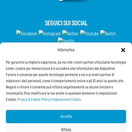
SEGUICI SUI SOCIAL
Informativa
Partecipa al Questionario
Per garantire la migliore esperienza, sia noi che i nostri partner utilizziamo tecnologie
come i cookie per memorizzare e/o accedere alle informazioni del dispositivo.
Fornire il consenso per queste tecnologie permette a noi e ai nostri partner di
elaborare i dati personali, come il comportamento online o gli ID unici su questo sito.
Iscriviti alla Newsletter
Negare o ritirare il consenso può influire negativamente su alcune funzioni e
funzionalità. Puoi modificare le tue scelte in qualsiasi momento in impostazioni
Cookie.
Privacy & Cookie Policy
|
Impostazioni Cookie
CONDIVIDI QUESTA PAGINA!
Facebook
Twitter
Email
Accetta
Rifiuta