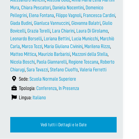
Mura
,
Chiara Pescatori
,
Daniela Nocentini
,
Domenico
Pellegrini
,
Elena Fontana
,
Filippo Vagnoli
,
Francesca Cardini
,
Giada Budini
,
Gianluca Vannuccini
,
Giovanna Balatri
,
Giulio
Bovicelli
,
Grazia Torelli
,
Lara Chiarini
,
Laura Di Girolamo
,
Leonardo Borselli
,
Loriana Bettini
,
Lucia Municchi
,
Marchiò
Carla
,
Marco Tozzi
,
Maria Giuliana Civinini
,
Marilena Rizzo
,
Matteo Mittica
,
Maurizio Barbarisi
,
Mazzoni della Stella
,
Nicola Boschi
,
Paola Giannarelli
,
Regione Toscana
,
Roberto
Chiarugi
,
Sara Tavazzi
,
Stefano Ciuoffo
,
Valeria Ferretti
Sede:
Scuola Normale Superiore
Tipologia:
Conferenza
,
In Presenza
Lingua:
Italiano
Vedi tutti i Dettagli e le Date