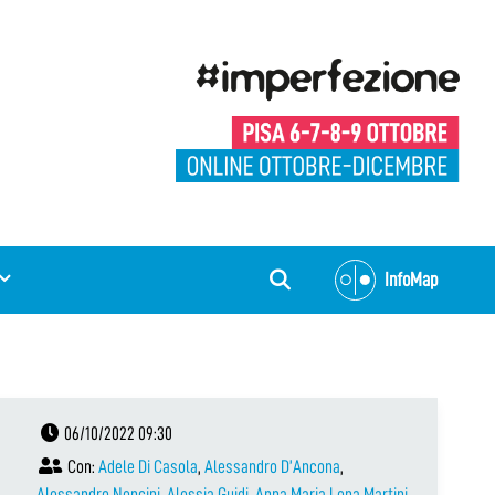
InfoMap
06/10/2022 09:30
Con:
Adele Di Casola
,
Alessandro D’Ancona
,
Alessandro Nencini
,
Alessia Guidi
,
Anna Maria Lena Martini