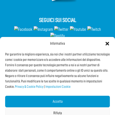
SEGUICI SUI SOCIAL
Informativa
Partecipa al Questionario
Per garantire la migliore esperienza, sia noi che i nostri partner utilizziamo tecnologie
come i cookie per memorizzare e/o accedere alle informazioni del dispositivo.
Fornire il consenso per queste tecnologie permette a noi e ai nostri partner di
elaborare i dati personali, come il comportamento online o gli ID unici su questo sito.
Iscriviti alla Newsletter
Negare o ritirare il consenso può influire negativamente su alcune funzioni e
funzionalità. Puoi modificare le tue scelte in qualsiasi momento in impostazioni
Cookie.
Privacy & Cookie Policy
|
Impostazioni Cookie
CONDIVIDI QUESTA PAGINA!
Facebook
Twitter
Email
Accetta
Rifiuta