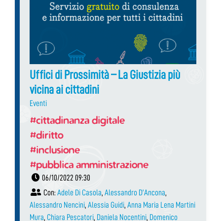
Uffici di Prossimità – La Giustizia più
vicina ai cittadini
Eventi
#cittadinanza digitale
#diritto
#inclusione
#pubblica amministrazione
06/10/2022 09:30
Con:
Adele Di Casola
,
Alessandro D’Ancona
,
Alessandro Nencini
,
Alessia Guidi
,
Anna Maria Lena Martini
Mura
,
Chiara Pescatori
,
Daniela Nocentini
,
Domenico