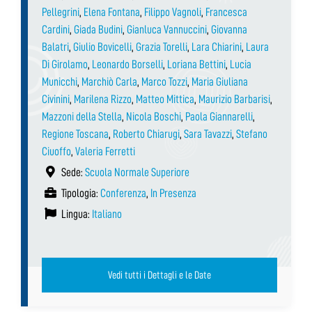
Pellegrini
,
Elena Fontana
,
Filippo Vagnoli
,
Francesca
Cardini
,
Giada Budini
,
Gianluca Vannuccini
,
Giovanna
Balatri
,
Giulio Bovicelli
,
Grazia Torelli
,
Lara Chiarini
,
Laura
Di Girolamo
,
Leonardo Borselli
,
Loriana Bettini
,
Lucia
Municchi
,
Marchiò Carla
,
Marco Tozzi
,
Maria Giuliana
Civinini
,
Marilena Rizzo
,
Matteo Mittica
,
Maurizio Barbarisi
,
Mazzoni della Stella
,
Nicola Boschi
,
Paola Giannarelli
,
Regione Toscana
,
Roberto Chiarugi
,
Sara Tavazzi
,
Stefano
Ciuoffo
,
Valeria Ferretti
Sede:
Scuola Normale Superiore
Tipologia:
Conferenza
,
In Presenza
Lingua:
Italiano
Vedi tutti i Dettagli e le Date