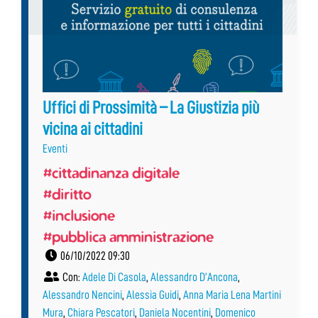
Uffici di Prossimità – La Giustizia più
vicina ai cittadini
Eventi
#cittadinanza digitale
#diritto
#inclusione
#pubblica amministrazione
06/10/2022 09:30
Con:
Adele Di Casola
,
Alessandro D’Ancona
,
Alessandro Nencini
,
Alessia Guidi
,
Anna Maria Lena Martini
Mura
,
Chiara Pescatori
,
Daniela Nocentini
,
Domenico