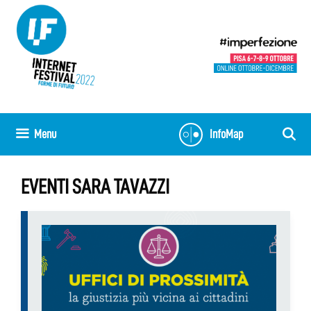
Vai
al
contenuto
Menu
InfoMap
EVENTI SARA TAVAZZI