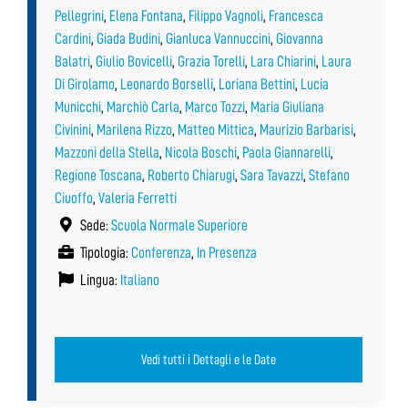
Pellegrini
,
Elena Fontana
,
Filippo Vagnoli
,
Francesca
Cardini
,
Giada Budini
,
Gianluca Vannuccini
,
Giovanna
Balatri
,
Giulio Bovicelli
,
Grazia Torelli
,
Lara Chiarini
,
Laura
Di Girolamo
,
Leonardo Borselli
,
Loriana Bettini
,
Lucia
Municchi
,
Marchiò Carla
,
Marco Tozzi
,
Maria Giuliana
Civinini
,
Marilena Rizzo
,
Matteo Mittica
,
Maurizio Barbarisi
,
Mazzoni della Stella
,
Nicola Boschi
,
Paola Giannarelli
,
Regione Toscana
,
Roberto Chiarugi
,
Sara Tavazzi
,
Stefano
Ciuoffo
,
Valeria Ferretti
Sede:
Scuola Normale Superiore
Tipologia:
Conferenza
,
In Presenza
Lingua:
Italiano
Vedi tutti i Dettagli e le Date