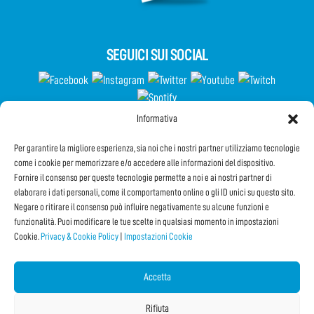
SEGUICI SUI SOCIAL
Informativa
Partecipa al Questionario
Per garantire la migliore esperienza, sia noi che i nostri partner utilizziamo tecnologie
come i cookie per memorizzare e/o accedere alle informazioni del dispositivo.
Fornire il consenso per queste tecnologie permette a noi e ai nostri partner di
elaborare i dati personali, come il comportamento online o gli ID unici su questo sito.
Iscriviti alla Newsletter
Negare o ritirare il consenso può influire negativamente su alcune funzioni e
funzionalità. Puoi modificare le tue scelte in qualsiasi momento in impostazioni
Cookie.
Privacy & Cookie Policy
|
Impostazioni Cookie
CONDIVIDI QUESTA PAGINA!
Facebook
Twitter
Email
Accetta
Rifiuta