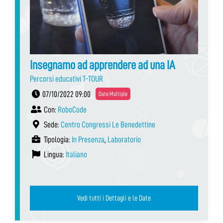
Insegnamo ad apprendere ad una IA
Percorsi educativi T-TOUR
07/10/2022 09:00
Date Multiple
Con:
RoboCode
Sede:
Centro Congressi Le Benedettine
Tipologia:
In Presenza
,
Laboratorio
Lingua:
Italiano
Vedi tutti i Dettagli e le Date