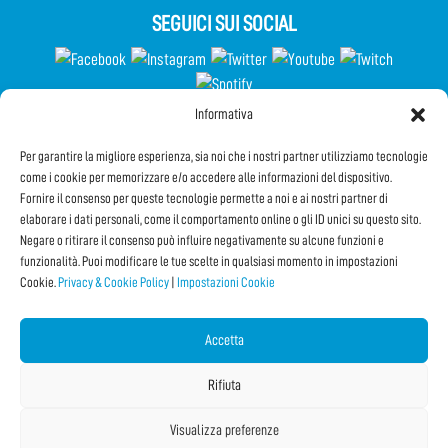
SEGUICI SUI SOCIAL
Informativa
Partecipa al Questionario
Per garantire la migliore esperienza, sia noi che i nostri partner utilizziamo tecnologie
come i cookie per memorizzare e/o accedere alle informazioni del dispositivo.
Fornire il consenso per queste tecnologie permette a noi e ai nostri partner di
elaborare i dati personali, come il comportamento online o gli ID unici su questo sito.
Iscriviti alla Newsletter
Negare o ritirare il consenso può influire negativamente su alcune funzioni e
funzionalità. Puoi modificare le tue scelte in qualsiasi momento in impostazioni
Cookie.
Privacy & Cookie Policy
|
Impostazioni Cookie
CONDIVIDI QUESTA PAGINA!
Facebook
Twitter
Email
Accetta
Rifiuta
Visualizza preferenze
Copyright © 2026 IF2022 |
Credits
La Jetée
|
Privacy & Cookie Policy
|
Impostazioni Cookie