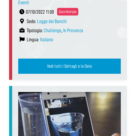
Eventi
07/10/2022 11:00
Date Multiple
Sede:
Logge dei Banchi
Tipologia:
Challenge
,
In Presenza
Lingua:
Italiano
Vedi tutti i Dettagli e le Date