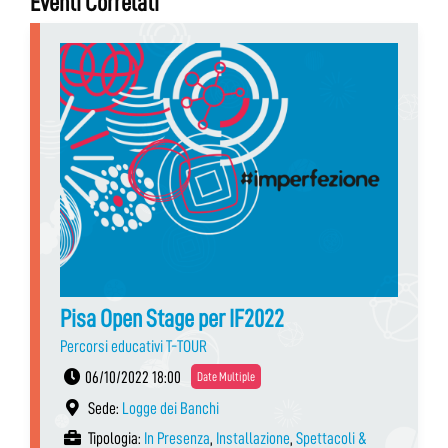
Eventi Correlati
Pisa Open Stage per IF2022
Percorsi educativi T-TOUR
06/10/2022 18:00
Date Multiple
Sede:
Logge dei Banchi
Tipologia:
In Presenza
,
Installazione
,
Spettacoli &