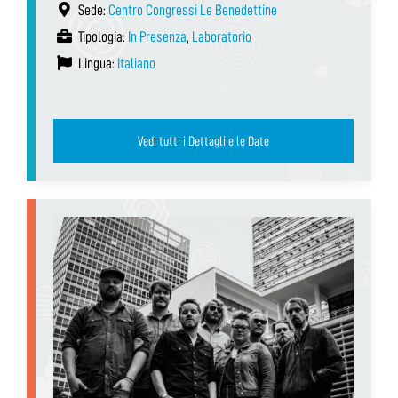
Sede:
Centro Congressi Le Benedettine
Tipologia:
In Presenza
,
Laboratorio
Lingua:
Italiano
Vedi tutti i Dettagli e le Date