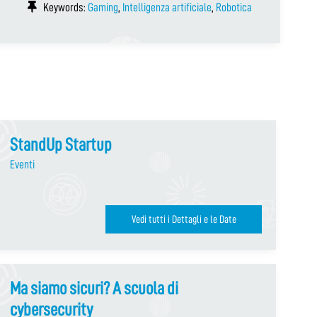
Keywords:
Gaming
,
Intelligenza artificiale
,
Robotica
StandUp Startup
Eventi
Vedi tutti i Dettagli e le Date
Ma siamo sicuri? A scuola di
cybersecurity