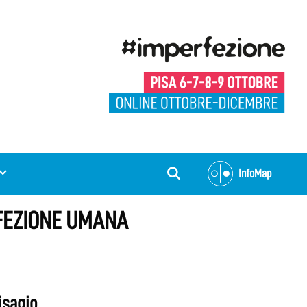
InfoMap
RFEZIONE UMANA
isagio