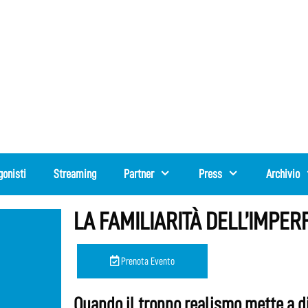
gonisti
Streaming
Partner
Press
Archivio
LA FAMILIARITÀ DELL’IMPE
Prenota Evento
Quando il troppo realismo mette a d