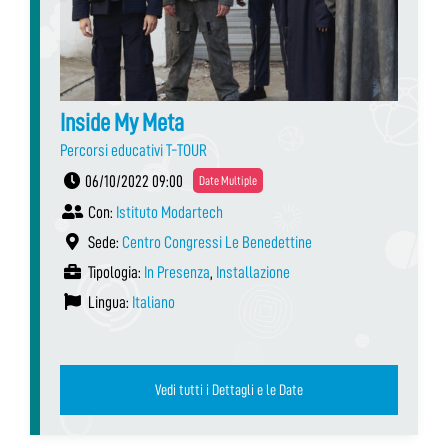
Inside My Meta
Percorsi educativi T-TOUR
06/10/2022 09:00
Date Multiple
Con:
Istituto Modartech
Sede:
Centro Congressi Le Benedettine
Tipologia:
In Presenza
,
Installazione
Lingua:
Italiano
Vedi tutti i Dettagli e le Date