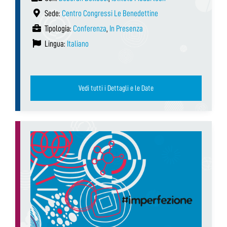
Sede:
Centro Congressi Le Benedettine
Tipologia:
Conferenza
,
In Presenza
Lingua:
Italiano
Vedi tutti i Dettagli e le Date