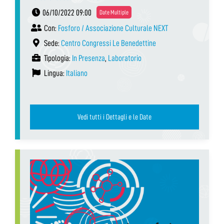
06/10/2022 09:00
Date Multiple
Con:
Fosforo / Associazione Culturale NEXT
Sede:
Centro Congressi Le Benedettine
Tipologia:
In Presenza
,
Laboratorio
Lingua:
Italiano
Vedi tutti i Dettagli e le Date