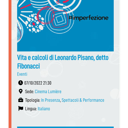
Vita e calcoli di Leonardo Pisano, detto
Fibonacci
Eventi
07/10/2022 21:30
Sede:
Cinema Lumière
Tipologia:
In Presenza
,
Spettacoli & Performance
Lingua:
Italiano