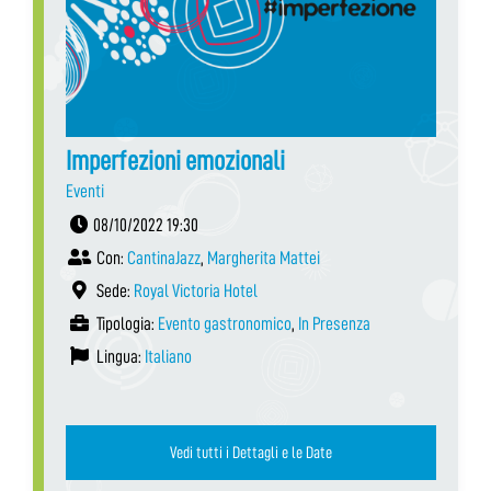
Imperfezioni emozionali
Eventi
08/10/2022 19:30
Con:
CantinaJazz
,
Margherita Mattei
Sede:
Royal Victoria Hotel
Tipologia:
Evento gastronomico
,
In Presenza
Lingua:
Italiano
Vedi tutti i Dettagli e le Date