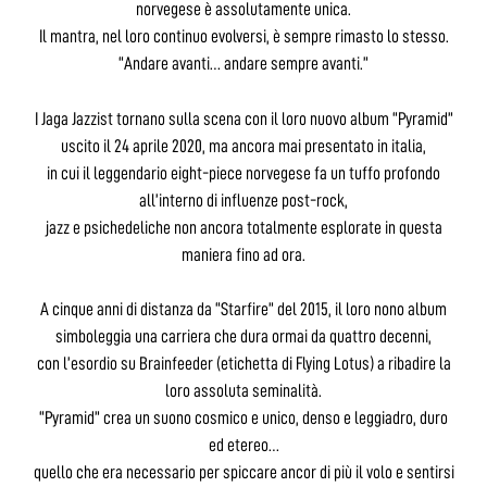
norvegese è assolutamente unica.
Il mantra, nel loro continuo evolversi, è sempre rimasto lo stesso.
“Andare avanti… andare sempre avanti.”
I Jaga Jazzist tornano sulla scena con il loro nuovo album “Pyramid”
uscito il 24 aprile 2020, ma ancora mai presentato in italia,
in cui il leggendario eight-piece norvegese fa un tuffo profondo
all’interno di influenze post-rock,
jazz e psichedeliche non ancora totalmente esplorate in questa
maniera fino ad ora.
A cinque anni di distanza da “Starfire” del 2015, il loro nono album
simboleggia una carriera che dura ormai da quattro decenni,
con l’esordio su Brainfeeder (etichetta di Flying Lotus) a ribadire la
loro assoluta seminalità.
“Pyramid” crea un suono cosmico e unico, denso e leggiadro, duro
ed etereo…
quello che era necessario per spiccare ancor di più il volo e sentirsi