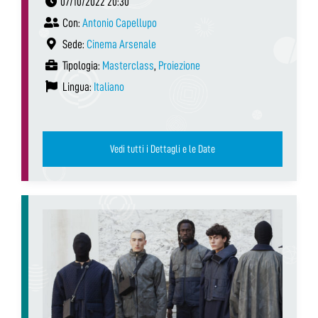
07/10/2022 20:30
Con:
Antonio Capellupo
Sede:
Cinema Arsenale
Tipologia:
Masterclass
,
Proiezione
Lingua:
Italiano
Vedi tutti i Dettagli e le Date