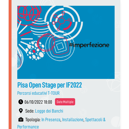
Pisa Open Stage per IF2022
Percorsi educativi T-TOUR
06/10/2022 18:00
Date Multiple
Sede:
Logge dei Banchi
Tipologia:
In Presenza
,
Installazione
,
Spettacoli &
Performance