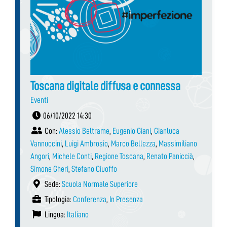
Toscana digitale diffusa e connessa
Eventi
06/10/2022 14:30
Con:
Alessio Beltrame
,
Eugenio Giani
,
Gianluca
Vannuccini
,
Luigi Ambrosio
,
Marco Bellezza
,
Massimiliano
Angori
,
Michele Conti
,
Regione Toscana
,
Renato Paniccià
,
Simone Gheri
,
Stefano Ciuoffo
Sede:
Scuola Normale Superiore
Tipologia:
Conferenza
,
In Presenza
Lingua:
Italiano