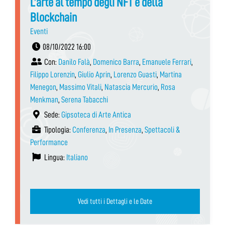
L’arte al tempo degli NFT e della
Blockchain
Eventi
08/10/2022 16:00
Con:
Danilo Falà
,
Domenico Barra
,
Emanuele Ferrari
,
Filippo Lorenzin
,
Giulio Aprin
,
Lorenzo Guasti
,
Martina
Menegon
,
Massimo Vitali
,
Natascia Mercurio
,
Rosa
Menkman
,
Serena Tabacchi
Sede:
Gipsoteca di Arte Antica
Tipologia:
Conferenza
,
In Presenza
,
Spettacoli &
Performance
Lingua:
Italiano
Vedi tutti i Dettagli e le Date