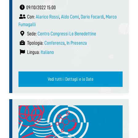
09/10/2022 15:00
Con:
Alarico Rossi
,
Aldo Comi
,
Dario Focardi
,
Marco
Fumagalli
Sede:
Centro Congressi Le Benedettine
Tipologia:
Conferenza
,
In Presenza
Lingua:
Italiano
Vedi tutti i Dettagli e le Date