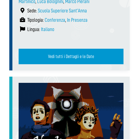
Martinico
,
Luca Bolognini
,
Marco Pierani
Sede:
Scuola Superiore Sant’Anna
Tipologia:
Conferenza
,
In Presenza
Lingua:
Italiano
Vedi tutti i Dettagli e le Date