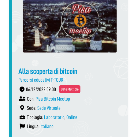
Alla scoperta di bitcoin
Percorsi educativi T-TOUR
06/12/2022 09:00
Date Multiple
Con:
Pisa Bitcoin Meetup
Sede:
Sede Virtuale
Tipologia:
Laboratorio
,
Online
Lingua:
Italiano