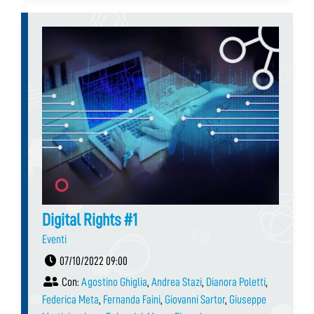
Digital Rights #1
Eventi
07/10/2022 09:00
Con:
Agostino Ghiglia
,
Andrea Stazi
,
Dianora Poletti
,
Federica Meta
,
Fernanda Faini
,
Giovanni Sartor
,
Giuseppe