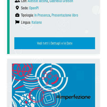
Con:
Alessio Jacona
,
Gabriella Greison
Sede:
OpenPI
Tipologia:
In Presenza
,
Presentazione libro
Lingua:
Italiano
Vedi tutti i Dettagli e le Date