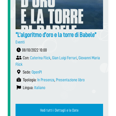
“L’algoritmo d’oro e la torre di Babele”
Eventi
08/10/2022 10:00
Con:
Caterina Flick
,
Gian Luigi Ferrari
,
Giovanni Maria
Flick
Sede:
OpenPI
Tipologia:
In Presenza
,
Presentazione libro
Lingua:
Italiano
Vedi tutti i Dettagli e le Date