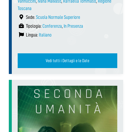
Vannuccini
,
Ivana Malvaso
,
Raffaella Tommaso
,
Regione
Toscana
Sede:
Scuola Normale Superiore
Tipologia:
Conferenza
,
In Presenza
Lingua:
Italiano
Vedi tutti i Dettagli e le Date