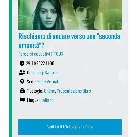
Rischiamo di andare verso una “seconda
umanità”?
Percorsi educativi T-TOUR
29/11/2022 11:00
Con:
Luigi Ballerini
Sede:
Sede Virtuale
Tipologia:
Online
,
Presentazione libro
Lingua:
Italiano
Vedi tutti i Dettagli e le Date