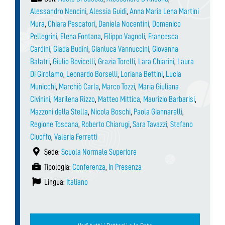
Alessandro Nencini
,
Alessia Guidi
,
Anna Maria Lena Martini
Mura
,
Chiara Pescatori
,
Daniela Nocentini
,
Domenico
Pellegrini
,
Elena Fontana
,
Filippo Vagnoli
,
Francesca
Cardini
,
Giada Budini
,
Gianluca Vannuccini
,
Giovanna
Balatri
,
Giulio Bovicelli
,
Grazia Torelli
,
Lara Chiarini
,
Laura
Di Girolamo
,
Leonardo Borselli
,
Loriana Bettini
,
Lucia
Municchi
,
Marchiò Carla
,
Marco Tozzi
,
Maria Giuliana
Civinini
,
Marilena Rizzo
,
Matteo Mittica
,
Maurizio Barbarisi
,
Mazzoni della Stella
,
Nicola Boschi
,
Paola Giannarelli
,
Regione Toscana
,
Roberto Chiarugi
,
Sara Tavazzi
,
Stefano
Ciuoffo
,
Valeria Ferretti
Sede:
Scuola Normale Superiore
Tipologia:
Conferenza
,
In Presenza
Lingua:
Italiano