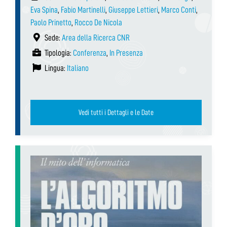
Eva Spina
,
Fabio Martinelli
,
Giuseppe Lettieri
,
Marco Conti
,
Paolo Prinetto
,
Rocco De Nicola
Sede:
Area della Ricerca CNR
Tipologia:
Conferenza
,
In Presenza
Lingua:
Italiano
Vedi tutti i Dettagli e le Date