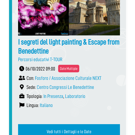
I segreti del light painting & Escape from
Benedettine
Percorsi educativi T-TOUR
06/10/2022 09:00
Date Multiple
Con:
Fosforo / Associazione Culturale NEXT
Sede:
Centro Congressi Le Benedettine
Tipologia:
In Presenza
,
Laboratorio
Lingua:
Italiano
Vedi tutti i Dettagli e le Date