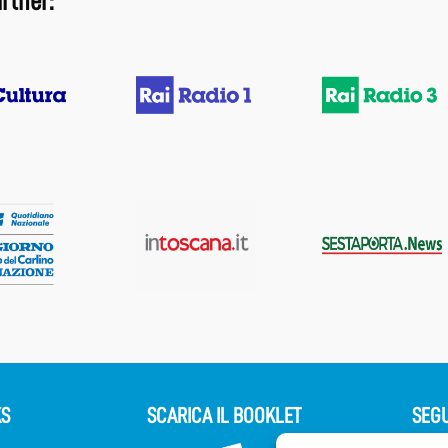
rtner:
KS
SCARICA IL BOOKLET
SEGU