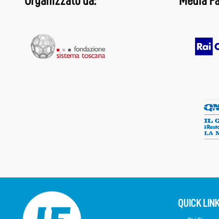
Organizzato da:
Media Pa
QUICK LIN