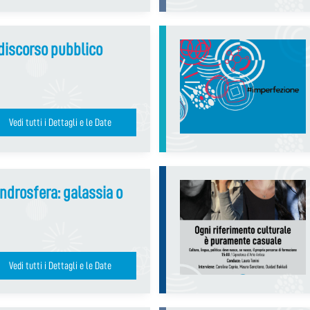
discorso pubblico
Vedi tutti i Dettagli e le Date
ndrosfera: galassia o
Vedi tutti i Dettagli e le Date