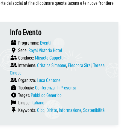
erte dai social al fine di colmare questa lacuna e le nuove frontiere
Info Evento
Programma:
Eventi
Sede:
Royal Victoria Hotel
Conduce:
Micaela Cappellini
Interviene:
Cristina Simeone
,
Eleonora Sirsi
,
Teresa
Cinque
Organizza:
Luca Cantone
Tipologia:
Conferenza
,
In Presenza
Target:
Pubblico Generico
Lingua:
Italiano
Keywords:
Cibo
,
Diritto
,
Informazione
,
Sostenibilità