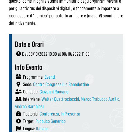
questo, come in ogni sistema immunitario degli organismi viventi o
per gli antivirus dei dispositivi digitali, è fondamentale imparare a
riconoscere il “nemico” per poterlo arginare e (magari!) sconfiggere
definitivamente.
Date e Orari
Dal 08/10/2022 10:00 al 08/10/2022 11:00
Info Evento
Programma:
Eventi
Sede:
Centro Congressi Le Benedettine
Conduce:
Giovanni Romano
Interviene:
Walter Quattrociocchi
,
Marco Trabucco Aurilio
,
Andrea Barchiesi
Tipologia:
Conferenza
,
In Presenza
Target:
Pubblico Generico
Lingua:
Italiano