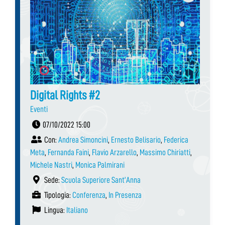
Digital Rights #2
Eventi
07/10/2022 15:00
Con:
Andrea Simoncini
,
Ernesto Belisario
,
Federica
Meta
,
Fernanda Faini
,
Flavio Arzarello
,
Massimo Chiriatti
,
Michele Nastri
,
Monica Palmirani
Sede:
Scuola Superiore Sant’Anna
Tipologia:
Conferenza
,
In Presenza
Lingua:
Italiano