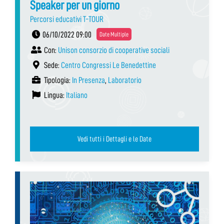
Speaker per un giorno
Percorsi educativi T-TOUR
06/10/2022 09:00
Date Multiple
Con:
Unison consorzio di cooperative sociali
Sede:
Centro Congressi Le Benedettine
Tipologia:
In Presenza
,
Laboratorio
Lingua:
Italiano
Vedi tutti i Dettagli e le Date