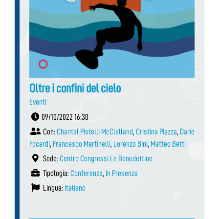
Oltre i confini del cielo
Eventi
09/10/2022 16:30
Con:
Chantal Pistelli McClelland
,
Cristina Piazza
,
Dario
Focardi
,
Francesco Martinelli
,
Lorenzo Bini
,
Matteo Betti
Sede:
Centro Congressi Le Benedettine
Tipologia:
Conferenza
,
In Presenza
Lingua:
Italiano