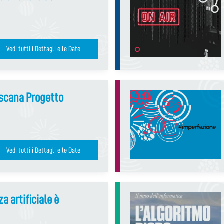
Vedi tutti i Dettagli e le Date
oscana Progetto
Vedi tutti i Dettagli e le Date
a artificiale è