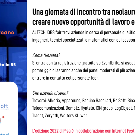
Una giornata di incontro tra neolaur
creare nuove opportunità di lavoro e
Al TECH JOBS fair trovi aziende in cerca di personale qualif
ingegneri, tecnici specializzati e matematici con cui posso
Come funziona?
Si entra con la registrazione gratuita su Eventbrite, si asc
pomeriggio ci saranno anche dei panel moderati di più aziend
entrare in contatto col personale tech.
Che aziende ci sono?
Troverai: Alkeria, Apparound, Paolino Bacci srl, Bc Soft, Bin
Telecomunicazioni, Domotz, Hyntelo, ION group, LogObject,
Traent, Zerynth, Wolters Kluwer
L’edizione 2022 di Pisa è in collaborazione con Internet Fest