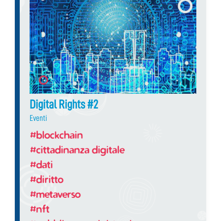
Digital Rights #2
Eventi
#blockchain
#cittadinanza digitale
#dati
#diritto
#metaverso
#nft