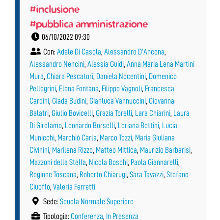
#inclusione
#pubblica amministrazione
06/10/2022 09:30
Con:
Adele Di Casola
,
Alessandro D’Ancona
,
Alessandro Nencini
,
Alessia Guidi
,
Anna Maria Lena Martini
Mura
,
Chiara Pescatori
,
Daniela Nocentini
,
Domenico
Pellegrini
,
Elena Fontana
,
Filippo Vagnoli
,
Francesca
Cardini
,
Giada Budini
,
Gianluca Vannuccini
,
Giovanna
Balatri
,
Giulio Bovicelli
,
Grazia Torelli
,
Lara Chiarini
,
Laura
Di Girolamo
,
Leonardo Borselli
,
Loriana Bettini
,
Lucia
Municchi
,
Marchiò Carla
,
Marco Tozzi
,
Maria Giuliana
Civinini
,
Marilena Rizzo
,
Matteo Mittica
,
Maurizio Barbarisi
,
Mazzoni della Stella
,
Nicola Boschi
,
Paola Giannarelli
,
Regione Toscana
,
Roberto Chiarugi
,
Sara Tavazzi
,
Stefano
Ciuoffo
,
Valeria Ferretti
Sede:
Scuola Normale Superiore
Tipologia:
Conferenza
,
In Presenza