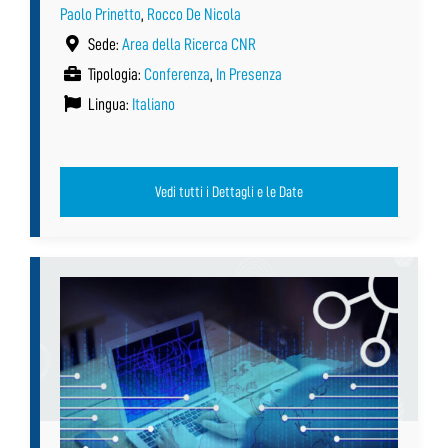
Paolo Prinetto
,
Rocco De Nicola
Sede:
Area della Ricerca CNR
Tipologia:
Conferenza
,
In Presenza
Lingua:
Italiano
Vedi tutti i Dettagli e le Date