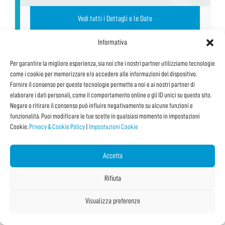
Vedi tutti i Dettagli e le Date
Informativa
Per garantire la migliore esperienza, sia noi che i nostri partner utilizziamo tecnologie
come i cookie per memorizzare e/o accedere alle informazioni del dispositivo.
Fornire il consenso per queste tecnologie permette a noi e ai nostri partner di
elaborare i dati personali, come il comportamento online o gli ID unici su questo sito.
Negare o ritirare il consenso può influire negativamente su alcune funzioni e
funzionalità. Puoi modificare le tue scelte in qualsiasi momento in impostazioni
Cookie.
Privacy & Cookie Policy
|
Impostazioni Cookie
Accetta
Rifiuta
Shakespeare Showdown
Visualizza preferenze
Percorsi educativi T-TOUR