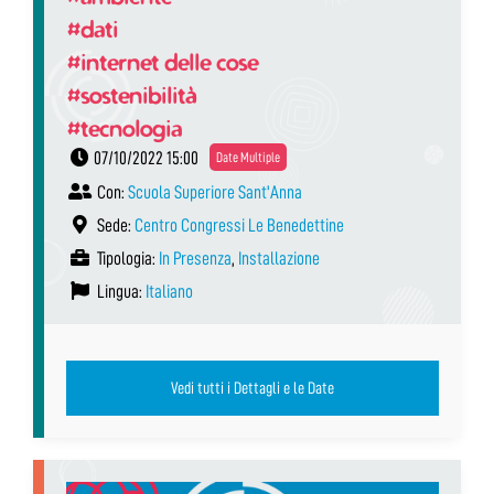
#dati
#internet delle cose
#sostenibilità
#tecnologia
07/10/2022 15:00
Date Multiple
Con:
Scuola Superiore Sant'Anna
Sede:
Centro Congressi Le Benedettine
Tipologia:
In Presenza
,
Installazione
Lingua:
Italiano
Vedi tutti i Dettagli e le Date