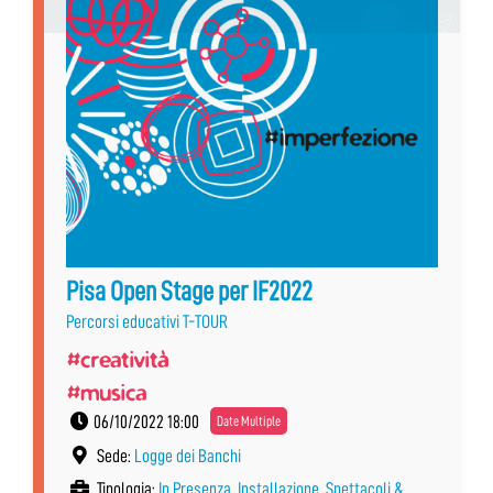
Pisa Open Stage per IF2022
Percorsi educativi T-TOUR
#creatività
#musica
06/10/2022 18:00
Date Multiple
Sede:
Logge dei Banchi
Tipologia:
In Presenza
,
Installazione
,
Spettacoli &